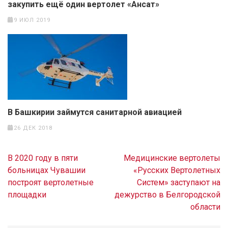
закупить ещё один вертолет «Ансат»
9 ИЮЛ 2019
В Башкирии займутся санитарной авиацией
26 ДЕК 2018
Навигация
В 2020 году в пяти
Медицинские вертолеты
по
больницах Чувашии
«Русских Вертолетных
записям
построят вертолетные
Систем» заступают на
площадки
дежурство в Белгородской
области