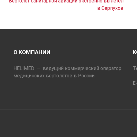
Вертолет санитарной авиации экстренно вылетел
в Серпухов
О КОМПАНИИ
К
HELIMED — ведущий коммерческий оператор
Т
медицинских вертолетов в России.
E