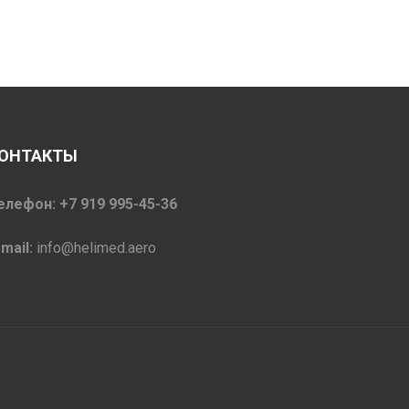
ОНТАКТЫ
елефон: +7 919 995-45-36
-mail:
info@helimed.aero