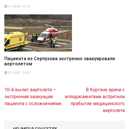
16 МАЙ 2018
Пациента из Серпухова экстренно эвакуировали
вертолетом
30 МАР 2020
Навигация
10-й вылет вертолета —
В Кургане врачи с
по
экстренная эвакуация
аплодисментами встретили
записям
пациента с осложнениями
прибытие медицинского
вертолета
HELIMED В СОЦСЕТЯХ