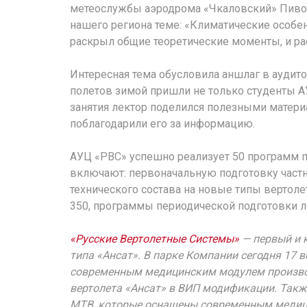
метеослужбы аэродрома «Чкаловский» Пивова
нашего региона теме: «Климатические особен
раскрыл общие теоретические моменты, и рас
Интересная тема обусловила аншлаг в аудит
полетов зимой пришли не только студенты А
занятия лектор поделился полезными материа
поблагодарили его за информацию.
АУЦ «РВС» успешно реализует 50 программ п
включают: первоначальную подготовку частн
технического состава на новые типы вертолето
350, программы периодической подготовки ле
«Русские Вертолетные Системы»
— первый и 
типа «Ансат». В парке Компании сегодня 17 
современным медицинским модулем производс
вертолета «Ансат» в ВИП модификации. Такж
МТВ, которые оснащены современным медици