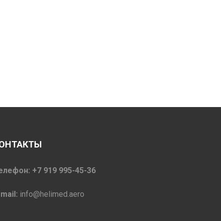
ОНТАКТЫ
елефон: +7 919 995-45-36
-mail:
info@helimed.aero