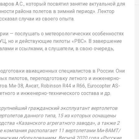
ров А.С., который посвятил занятие актуальной для
ности района полетов в зимний период». Лектор
сказал случаи из своего опыта.
ории — послушать о метеорологических особенностях
УЦ, но и действующие пилоты «РВС». В завершение
лами и ссылками, а слушатели, в свою очередь,
одготовки авиационных специалистов в России. Они
ых пилотов, переподготовку летного и инженерно-
в Ми-38, Ансат, Robinson R44 и R66, Eurocopter AS-
тного и инженерно-технического состава и др.
крупнейший гражданский эксплуатант вертолетов
вертолетов данного типа, 15 из которых оснащены
тва «Казанского агрегатного завода», а также 2
е компания располагает 11 вертолетами Ми-8АМТ/
нским оборудованием. Весной 2020 года «Русские