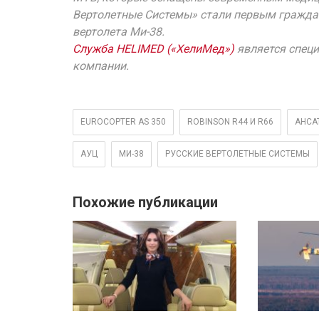
Вертолетные Системы» стали первым гражда
вертолета Ми-38.
Служба HELIMED («ХелиМед»)
является спец
компании.
EUROCOPTER AS 350
ROBINSON R44 И R66
АНСА
АУЦ
МИ-38
РУССКИЕ ВЕРТОЛЕТНЫЕ СИСТЕМЫ
Похожие публикации