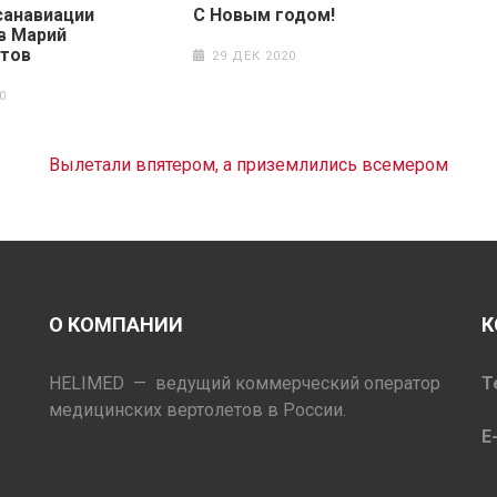
санавиации
С Новым годом!
в Марий
етов
29 ДЕК 2020
0
Вылетали впятером, а приземлились всемером
О КОМПАНИИ
К
HELIMED — ведущий коммерческий оператор
Т
медицинских вертолетов в России.
E