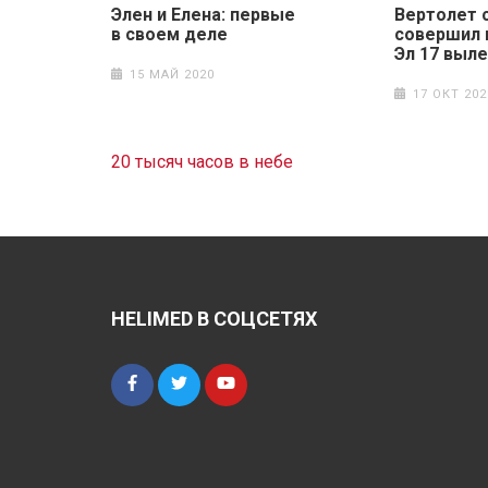
Элен и Елена: первые
Вертолет 
в своем деле
совершил 
Эл 17 выл
15 МАЙ 2020
17 ОКТ 202
Навигация
20 тысяч часов в небе
по
записям
HELIMED В СОЦСЕТЯХ