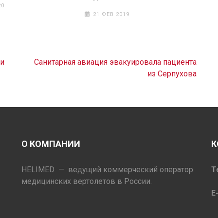
20
21 ФЕВ 2019
ми
Санитарная авиация эвакуировала пациента
из Серпухова
О КОМПАНИИ
К
HELIMED — ведущий коммерческий оператор
Т
медицинских вертолетов в России.
E