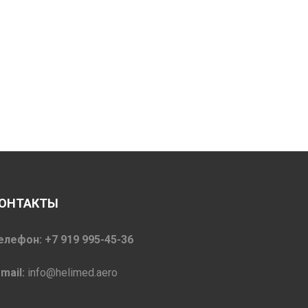
ОНТАКТЫ
елефон: +7 919 995-45-36
-mail:
info@helimed.aero