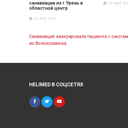
санавиации из г.Урень в
20 МАЙ 20
областной центр
26 ЯНВ 2020
Навигация
Санавиация эвакуировала пациента c ожога
по
из Волоколамска
записям
HELIMED В СОЦСЕТЯХ