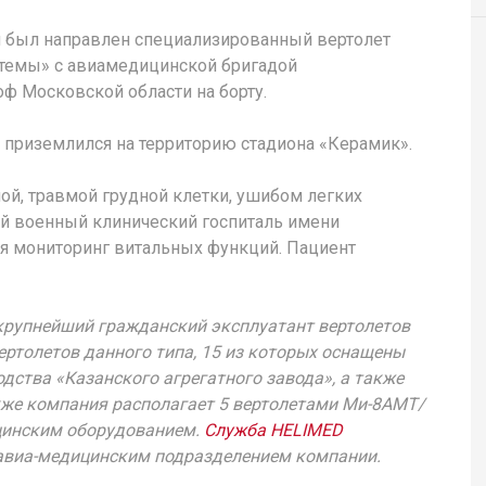
 был направлен специализированный вертолет
стемы» с авиамедицинской бригадой
ф Московской области на борту.
т приземлился на территорию стадиона «Керамик».
ой, травмой грудной клетки, ушибом легких
ый военный клинический госпиталь имени
я мониторинг витальных функций. Пациент
крупнейший гражданский эксплуатант вертолетов
вертолетов данного типа, 15 из которых оснащены
ства «Казанского агрегатного завода», а также
кже компания располагает 5 вертолетами Ми-8АМТ/
цинским оборудованием.
Служба HELIMED
авиа-медицинским подразделением компании.