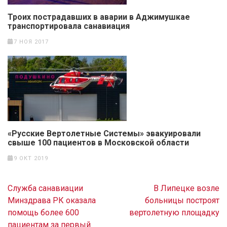
Троих пострадавших в аварии в Аджимушкае
транспортировала санавиация
7 НОЯ 2017
«Русские Вертолетные Системы» эвакуировали
свыше 100 пациентов в Московской области
9 ОКТ 2019
Навигация
Служба санавиации
В Липецке возле
по
Минздрава РК оказала
больницы построят
записям
помощь более 600
вертолетную площадку
пациентам за первый