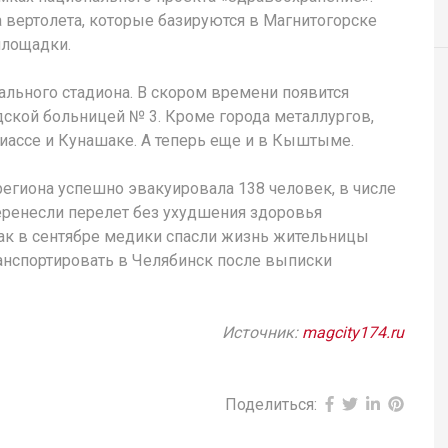
а вертолета, которые базируются в Магнитогорске
площадки.
ального стадиона. В скором времени появится
одской больницей № 3. Кроме города металлургов,
ассе и Кунашаке. А теперь еще и в Кыштыме.
региона успешно эвакуировала 138 человек, в числе
перенесли перелет без ухудшения здоровья
ак в сентябре медики спасли жизнь жительницы
анспортировать в Челябинск после выписки
Источник:
magcity174.ru
Поделиться: