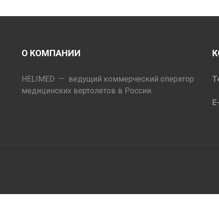
О КОМПАНИИ
К
HELIMED — ведущий коммерческий оператор
Т
медицинских вертолетов в России.
E