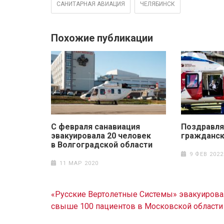
САНИТАРНАЯ АВИАЦИЯ
ЧЕЛЯБИНСК
Похожие публикации
С февраля санавиация
Поздравля
эвакуировала 20 человек
гражданск
в Волгоградской области
9 ФЕВ 2022
11 МАР 2020
Навигация
«Русские Вертолетные Системы» эвакуирова
по
свыше 100 пациентов в Московской области
записям