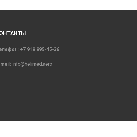
ОНТАКТЫ
елефон: +7 919 995-45-36
-mail:
info@helimed.aero