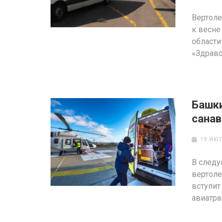
Вертоле
к весне
области
«Здраво
Башки
сана
19 ИЮЛ
В следу
вертоле
вступит
авиатра