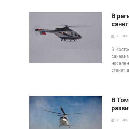
В рег
санит
15 ИЮЛ
В Костр
санавиа
населен
станет 
В Том
разви
10 ИЮЛ