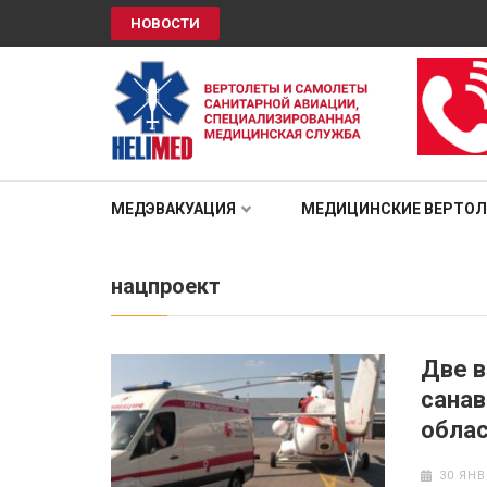
НОВОСТИ
HELIMED
Вертолеты и самолёты санитарной авиации, специали
МЕДЭВАКУАЦИЯ
МЕДИЦИНСКИЕ ВЕРТО
нацпроект
Две 
санав
облас
30 ЯНВ