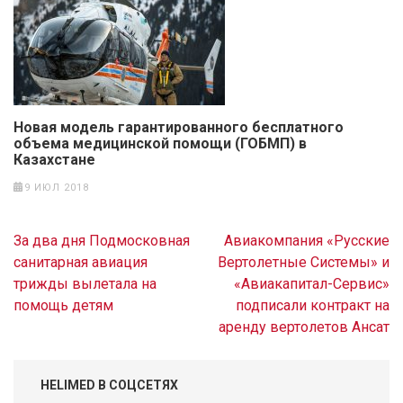
Новая модель гарантированного бесплатного
объема медицинской помощи (ГОБМП) в
Казахстане
9 ИЮЛ 2018
Навигация
За два дня Подмосковная
Авиакомпания «Русские
по
санитарная авиация
Вертолетные Системы» и
записям
трижды вылетала на
«Авиакапитал-Сервис»
помощь детям
подписали контракт на
аренду вертолетов Ансат
HELIMED В СОЦСЕТЯХ