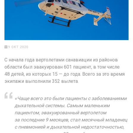
9 ОКТ 2020
С начала года вертолетами санавиации из районов
области был эвакуирован 601 пациент, в том числе
48 детей, из которых 15 — до года. Всего за это время
экипажи выполнили 352 вылета.
«Чаще всего это были пациенты с заболеваниями
дыхательной системы. Самым маленьким
пациентом, эвакуированный вертолетом
за последние 9 месяцев, стал месячный младенец
с пневмонией и дыхательной недостаточностью,