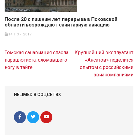
После 20 с лишним лет перерыва в Псковской
области возрождают санитарную авиацию
14 НОЯ 2017
Навигация
Томская санавиация спасла
Крупнейший эксплуатант
по
парашютиста, сломавшего
«Ансатов» поделится
записям
ногу в тайге
опытом с российскими
авиакомпаниями
HELIMED В СОЦСЕТЯХ