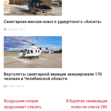
Санитарная миссия нового удмуртского «Ансата»
23 ДЕК 2021
Вертолеты санитарной авиации эвакуировали 170
человек в Челябинской области
4 ОКТ 2019
Навигация
Воздушная скорая
В Бурятии санавиация
по
продолжает спасать
помогла спасти 285