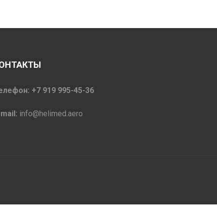
ОНТАКТЫ
елефон: +7 919 995-45-36
-mail:
info@helimed.aero