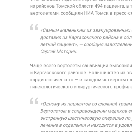
из районов Томской области 494 пациента, в т
вертолетами, сообщили НИА Томск в пресс-с
«Самым маленьким из эвакуированных о
доставил из Каргасокского района в об
летний пациент», — сообщил завотделе
Сергей Моторин.
Чаще всего вертолеты санавиации вывозили
и Каргасокского районов. Большинство из э
кардиологического — в каждом четвертом сл
гинекологического и хирургического профиле
«Одному из пациентов со сложной травм
Вертолетом в сопровождении медиков ег
экстренную шестичасовую операцию по 
лечение в отделении и находится в удов