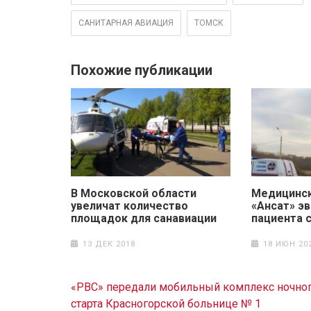
САНИТАРНАЯ АВИАЦИЯ
ТОМСК
Похожие публикации
В Московской области
Медицинск
увеличат количество
«Ансат» э
площадок для санавиации
пациента 
13 ДЕК 2018
18 ИЮН 20
Навигация
«РВС» передали мобильный комплекс ночно
по
старта Красногорской больнице № 1