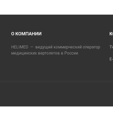
О КОМПАНИИ
К
HELIMED — ведущий коммерческий оператор
Т
медицинских вертолетов в России.
E