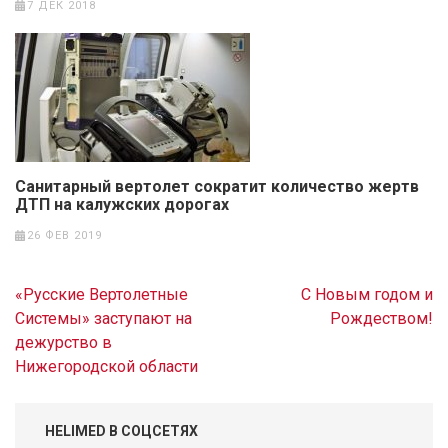
7 ДЕК 2018
Санитарный вертолет сократит количество жертв
ДТП на калужских дорогах
26 ФЕВ 2019
Навигация
«Русские Вертолетные
С Новым годом и
по
Системы» заступают на
Рождеством!
записям
дежурство в
Нижегородской области
HELIMED В СОЦСЕТЯХ