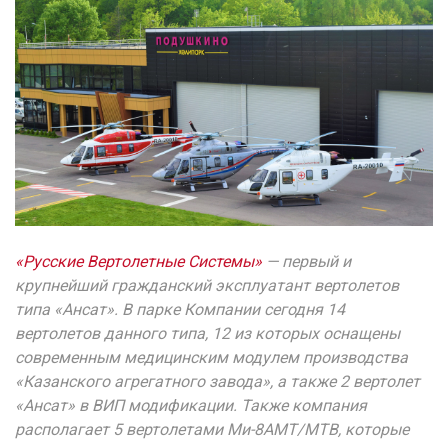
«Русские Вертолетные Системы»
— первый и
крупнейший гражданский эксплуатант вертолетов
типа «Ансат». В парке Компании сегодня 14
вертолетов данного типа, 12 из которых оснащены
современным медицинским модулем производства
«Казанского агрегатного завода», а также 2 вертолет
«Ансат» в ВИП модификации. Также компания
располагает 5 вертолетами Ми-8АМТ/МТВ, которые