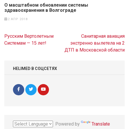
О масштабном обновлении системы
здравоохранения в Волгограде
2 АПР 2018
Навигация
Русским Вертолетным
Санитарная авиация
по
Системам — 15 лет!
экстренно вылетела на 2
записям
ДТП в Московской области
HELIMED В СОЦСЕТЯХ
Powered by
Translate