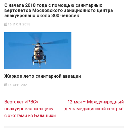
С начала 2018 года с помощью санитарных
вертолетов Московского авиационного центра
эвакуировано около 300 человек
16 ИЮЛ 2018
Жаркое лето санитарной авиации
14 СЕН 2021
Навигация
Вертолет «РВС»
12 мая – Международный
по
эвакуировал женщину
день медицинской сестры!
записям
с ожогами из Балашихи