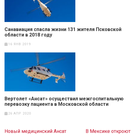
Санавиация спасла жизни 131 жителя Псковской
области в 2018 году
16 ЯНВ 2019
Вертолет «Ансат» осуществил межгоспитальную
перевозку пациента в Московской области
26 АПР 2020
Навигация
Новый медицинский Ансат
В Мексике откроют