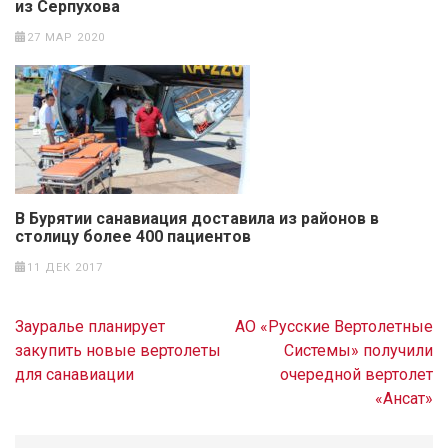
из Серпухова
27 МАР 2020
В Бурятии санавиация доставила из районов в
столицу более 400 пациентов
11 ДЕК 2017
Навигация
Зауралье планирует
АО «Русские Вертолетные
по
закупить новые вертолеты
Системы» получили
записям
для санавиации
очередной вертолет
«Ансат»