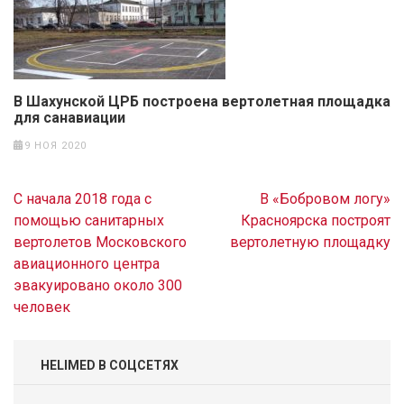
В Шахунской ЦРБ построена вертолетная площадка
для санавиации
9 НОЯ 2020
Навигация
С начала 2018 года с
В «Бобровом логу»
по
помощью санитарных
Красноярска построят
записям
вертолетов Московского
вертолетную площадку
авиационного центра
эвакуировано около 300
человек
HELIMED В СОЦСЕТЯХ