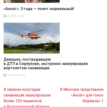
«Ансат»: 3 года — полет нормальный!
25 ФЕВ 2020
Девушку, пострадавшую
в ДТП в Серпухове, экстренно эвакуировали
вертолетом санавиации
13 ИЮЛ 2020
Навигация
В первом полугодии
В Мексике представили
по
санавиация эвакуировала
«Ансат» для гонок
записям
более 120 пациентов
Формулы-1
в Волгоградской области