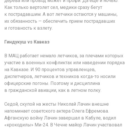
дерева или провод может и профи. Да еще и ночью.
Как только вертолет сел, медики сразу бегут
к пострадавшим. А вот летчики остаются у машины,
их обязанность — обеспечить прием пострадавших
и готовность к взлету.
Гиндукуш vs Кавказ
В МАЦ работает немало летчиков, за плечами которых
участие в военных конфликтах или наведении порядка
на Кавказе. И 90 процентов управленцев,
диспетчеров, летчиков и техников когда-то носили
офицерские погоны. Поэтому и дисциплина
в гражданской авиации, как в летном полку.
Седой, скупой на жесты Николай Лачин внешне
напоминает советского актера Олега Ефремова.
Афганскую войну Лачин завершал в Кабуле, водил
«крокодилы» Ми-24. В Чечне майор Лачин участвовал