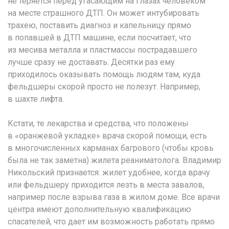
не теряется перед угасающим на глазах человеком
на месте страшного ДТП. Он может интубировать
трахею, поставить диагноз и капельницу прямо
в попавшей в ДТП машине, если посчитает, что
из месива металла и пластмассы пострадавшего
лучше сразу не доставать. Десятки раз ему
приходилось оказывать помощь людям там, куда
фельдшеры скорой просто не полезут. Например,
в шахте лифта.
Кстати, те лекарства и средства, что положены
в «оранжевой укладке» врача скорой помощи, есть
в многочисленных карманах багрового (чтобы кровь
была не так заметна) жилета реаниматолога. Владимир
Никольский признается: жилет удобнее, когда врачу
или фельдшеру приходится лезть в места завалов,
например после взрыва газа в жилом доме. Все врачи
центра имеют дополнительную квалификацию
спасателей, что дает им возможность работать прямо