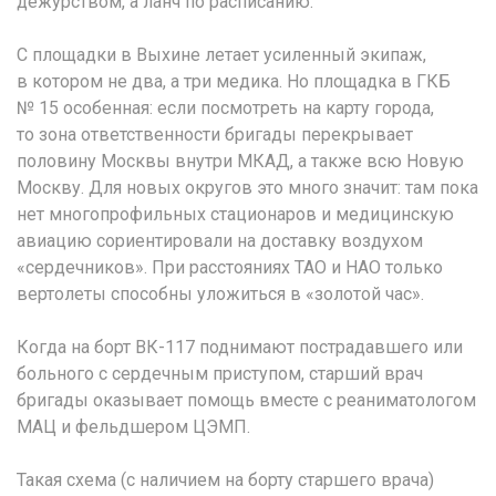
дежурством, а ланч по расписанию.
С площадки в Выхине летает усиленный экипаж,
в котором не два, а три медика. Но площадка в ГКБ
№ 15 особенная: если посмотреть на карту города,
то зона ответственности бригады перекрывает
половину Москвы внутри МКАД, а также всю Новую
Москву. Для новых округов это много значит: там пока
нет многопрофильных стационаров и медицинскую
авиацию сориентировали на доставку воздухом
«сердечников». При расстояниях ТАО и НАО только
вертолеты способны уложиться в «золотой час».
Когда на борт ВК-117 поднимают пострадавшего или
больного с сердечным приступом, старший врач
бригады оказывает помощь вместе с реаниматологом
МАЦ и фельдшером ЦЭМП.
Такая схема (с наличием на борту старшего врача)