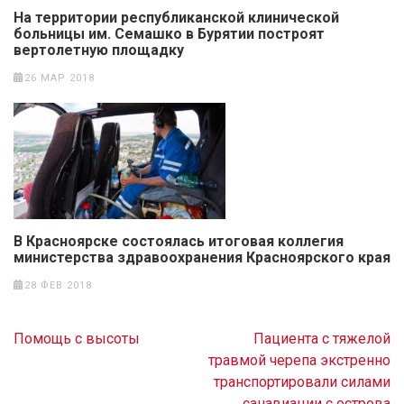
На территории республиканской клинической
больницы им. Семашко в Бурятии построят
вертолетную площадку
26 МАР 2018
В Красноярске состоялась итоговая коллегия
министерства здравоохранения Красноярского края
28 ФЕВ 2018
Навигация
Помощь с высоты
Пациента с тяжелой
по
травмой черепа экстренно
записям
транспортировали силами
санавиации с острова