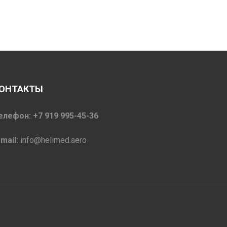
ОНТАКТЫ
елефон: +7 919 995-45-36
-mail:
info@helimed.aero