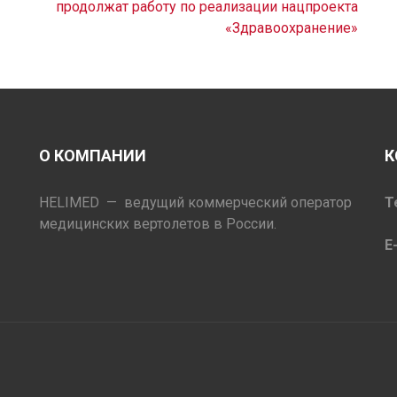
продолжат работу по реализации нацпроекта
«Здравоохранение»
О КОМПАНИИ
К
HELIMED — ведущий коммерческий оператор
Т
медицинских вертолетов в России.
E