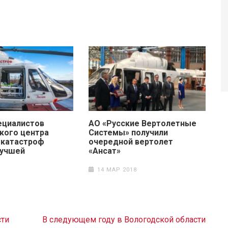
ециалистов
АО «Русские Вертолетные
кого центра
Системы» получили
 катастроф
очередной вертолет
лучшей
«Ансат»
14 МАР 2018
сти
В следующем году в Вологодской области