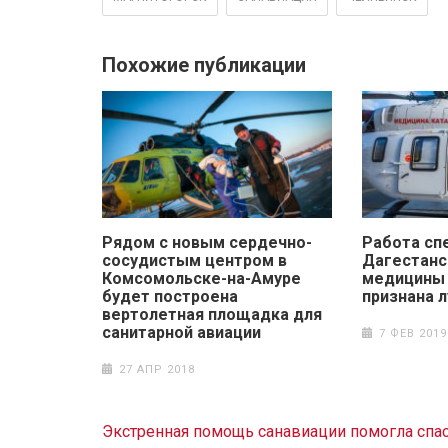
Похожие публикации
Рядом с новым сердечно-
Работа сп
сосудистым центром в
Дагестанс
Комсомольске-на-Амуре
медицины
будет построена
признана 
вертолетная площадка для
санитарной авиации
7 ФЕВ 2019
27 АПР 2018
Навигация
Экстренная помощь санавиации помогла спа