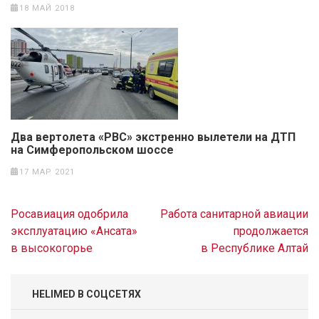
18 МАЙ 2018
Два вертолета «РВС» экстренно вылетели на ДТП
на Симферопольском шоссе
17 МАР 2021
Навигация
Росавиация одобрила
Работа санитарной авиации
по
эксплуатацию «Ансата»
продолжается
записям
в высокогорье
в Республике Алтай
HELIMED В СОЦСЕТЯХ