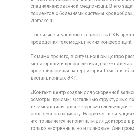
специализированной медпомощи. В его зада
пациентов с болезнями системы кровообраще
vtomske.ru.
Открытие ситуационного центра в ОКБ прошло
проведения телемедицинских конференций, к
Помимо прочего, в ситуационном центре ра
мониторинга и профилактики для ежедневно
кровообращения на территории Томской облас
дистанционных ЭКГ.
«Контакт-центр создан для ускоренной запис
осмотры, приемы. Остальные структурные по
телемедицины, диспетчерская санавиации —
вопросов по пациенту. Например, в ситуация
что-то является непонятным для докторов в 
только экстренные, но и плановые. Они пров