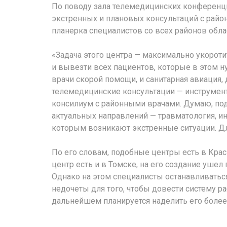
По поводу зала телемедицинских конференци
экстренных и плановых консультаций с райо
планерка специалистов со всех районов обла
«Задача этого центра — максимально укорот
и вывезти всех пациентов, которые в этом н
врачи скорой помощи, и санитарная авиация
телемедицинские консультации — инструмен
консилиум с районными врачами. Думаю, по
актуальных направлений — травматология, инс
которым возникают экстренные ситуации. Для
По его словам, подобные центры есть в Крас
центр есть и в Томске, на его создание ушел
Однако на этом специалисты останавливаться
недочеты для того, чтобы довести систему р
дальнейшем планируется наделить его боле