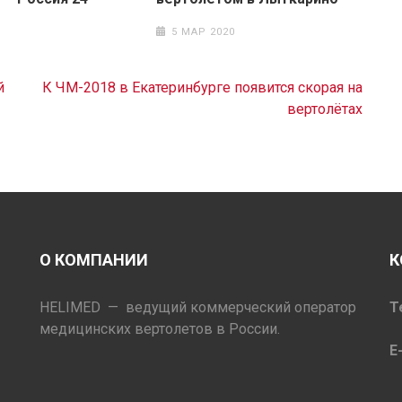
5 МАР 2020
й
К ЧМ-2018 в Екатеринбурге появится скорая на
вертолётах
О КОМПАНИИ
К
HELIMED — ведущий коммерческий оператор
Т
медицинских вертолетов в России.
E