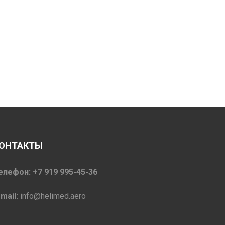
ОНТАКТЫ
елефон: +7 919 995-45-36
-mail:
info@helimed.aero