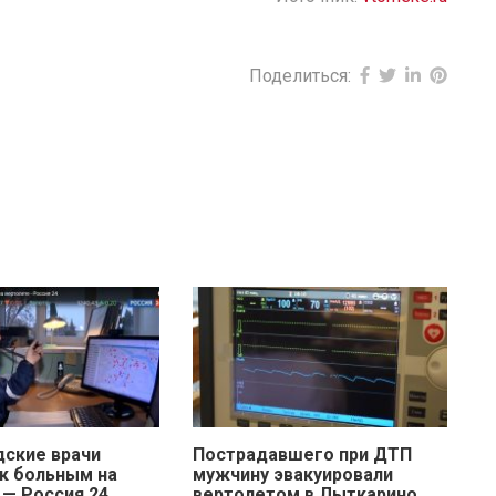
Поделиться:
ские врачи
Пострадавшего при ДТП
к больным на
мужчину эвакуировали
 — Россия 24
вертолетом в Лыткарино