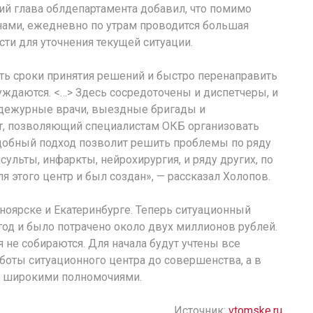
й глава облдепартамента добавил, что помимо
нами, ежедневно по утрам проводится большая
сти для уточнения текущей ситуации.
ить сроки принятия решений и быстро перенаправить
уждаются. <…> Здесь сосредоточены и диспетчеры, и
, дежурные врачи, выездные бригады и
т, позволяющий специалистам ОКБ организовать
добный подход позволит решить проблемы по ряду
ульты, инфаркты, нейрохирургия, и ряду других, по
 этого центр и был создан», — рассказал Холопов.
ноярске и Екатеринбурге. Теперь ситуационный
 год и было потрачено около двух миллионов рублей.
 не собираются. Для начала будут учтены все
аботы ситуационного центра до совершенства, а в
е широкими полномочиями.
Источник:
vtomske.ru