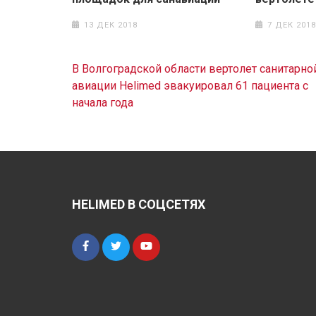
13 ДЕК 2018
7 ДЕК 2018
Навигация
В Волгоградской области вертолет санитарно
по
авиации Helimed эвакуировал 61 пациента с
записям
начала года
HELIMED В СОЦСЕТЯХ