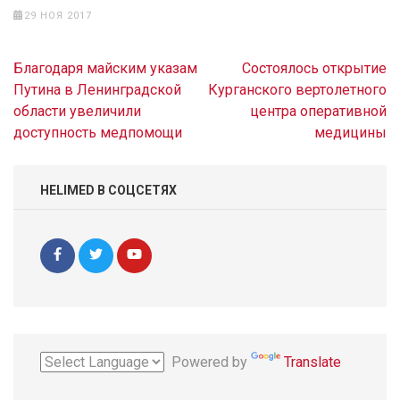
29 НОЯ 2017
Навигация
Благодаря майским указам
Состоялось открытие
по
Путина в Ленинградской
Курганского вертолетного
записям
области увеличили
центра оперативной
доступность медпомощи
медицины
HELIMED В СОЦСЕТЯХ
Powered by
Translate