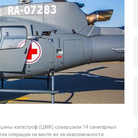
ицины катастроф (ЦМК) совершили 14 санитарных
ели операции на месте из-за невозможности