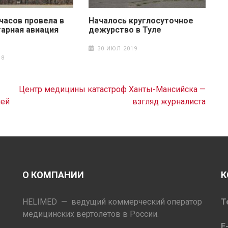
часов провела в
Началось круглосуточное
тарная авиация
дежурство в Туле
30 ИЮЛ 2019
18
Центр медицины катастроф Ханты-Мансийска —
лей
взгляд журналиста
О КОМПАНИИ
К
HELIMED — ведущий коммерческий оператор
Т
медицинских вертолетов в России.
E