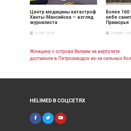
Центр медицины катастроф
Более 160 
Ханты-Мансийска — взгляд
небе сани
журналиста
Приморья
4 СЕН 2018
29 МАР 20
Навигация
Женщину с острова Валаам на вертолете
по
доставили в Петрозаводск из-за сильных бо
записям
HELIMED В СОЦСЕТЯХ