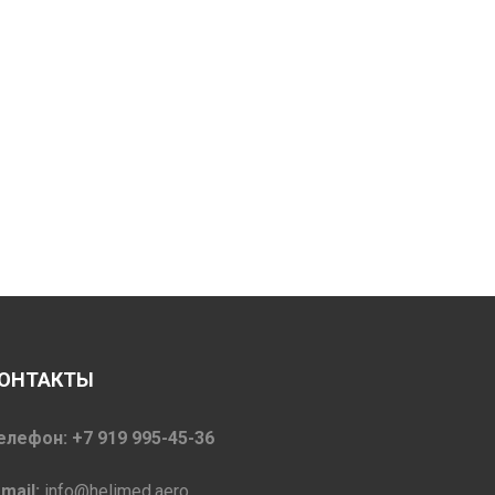
ОНТАКТЫ
елефон: +7 919 995-45-36
-mail:
info@helimed.aero