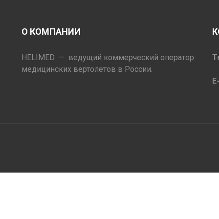
О КОМПАНИИ
К
HELIMED — ведущий коммерческий оператор
Т
медицинских вертолетов в России.
E