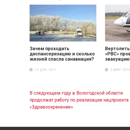
Зачем проходить
Вертолеты
диспансеризацию и сколько
«РВС» про
жизней спасла санавиация?
эвакуацию
14 ДЕК 2017
2 МАР 201
Навигация
В следующем году в Вологодской области
по
продолжат работу по реализации нацпроекта
записям
«Здравоохранение»