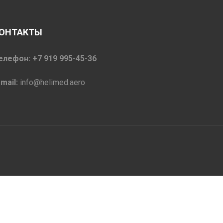
ОНТАКТЫ
елефон: +7 919 995-45-36
-mail:
info@helimed.aero