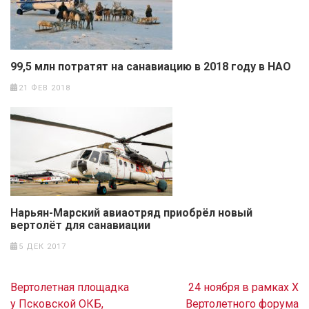
99,5 млн потратят на санавиацию в 2018 году в НАО
21 ФЕВ 2018
Нарьян-Марский авиаотряд приобрёл новый
вертолёт для санавиации
5 ДЕК 2017
Навигация
Вертолетная площадка
24 ноября в рамках X
по
у Псковской ОКБ,
Вертолетного форума