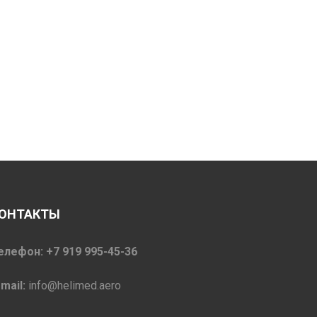
ОНТАКТЫ
елефон: +7 919 995-45-36
-mail:
info@helimed.aero