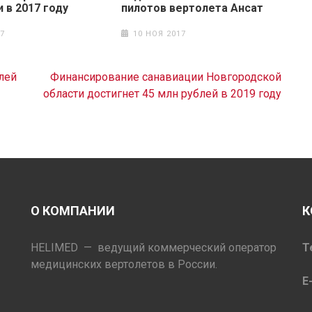
 в 2017 году
пилотов вертолета Ансат
7
10 НОЯ 2017
лей
Финансирование санавиации Новгородской
области достигнет 45 млн рублей в 2019 году
О КОМПАНИИ
К
HELIMED — ведущий коммерческий оператор
Т
медицинских вертолетов в России.
E