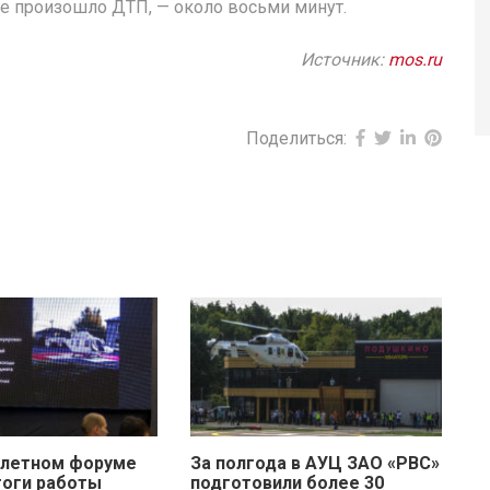
де произошло ДТП, — около восьми минут.
Источник:
mos.ru
Поделиться:
олетном форуме
За полгода в АУЦ ЗАО «РВС»
тоги работы
подготовили более 30