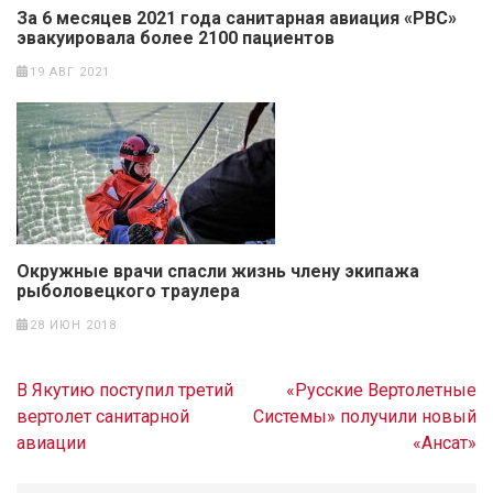
За 6 месяцев 2021 года санитарная авиация «РВС»
эвакуировала более 2100 пациентов
19 АВГ 2021
Окружные врачи спасли жизнь члену экипажа
рыболовецкого траулера
28 ИЮН 2018
Навигация
В Якутию поступил третий
«Русские Вертолетные
по
вертолет санитарной
Системы» получили новый
записям
авиации
«Ансат»