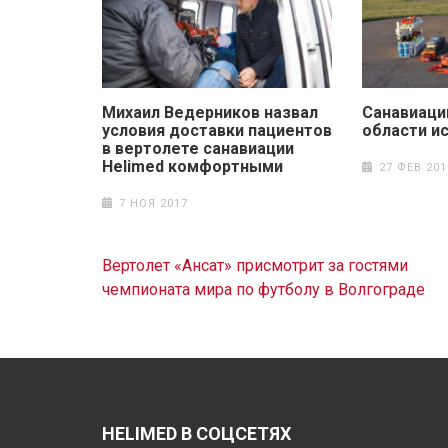
Михаил Ведерников назвал
Санавиаци
условия доставки пациентов
области ис
в вертолете санавиации
Helimed комфортными
27 ФЕВ 201
7 НОЯ 2017
Навигация
Вертолет «Ансат» присмотрит за гостями
по
чемпионата мира по футболу в Волгограде
записям
HELIMED В СОЦСЕТЯХ