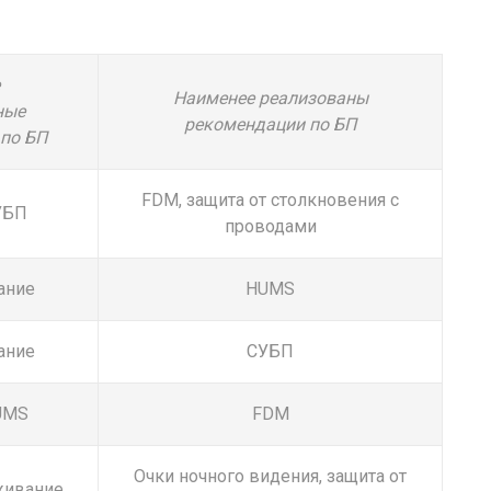
Наименее реализованы
ные
рекомендации по БП
по БП
FDM, защита от столкновения с
УБП
проводами
ание
HUMS
ание
СУБП
UMS
FDM
Очки ночного видения, защита от
живание