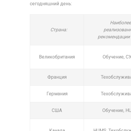
сегодняшний день:
Наиболее
Страна:
реализован
рекомендации 
Великобритания
Обучение, С
Франция
Техобслужив
Германия
Техобслужив
США
Обучение, H
Канада
HUMS, Техобслу