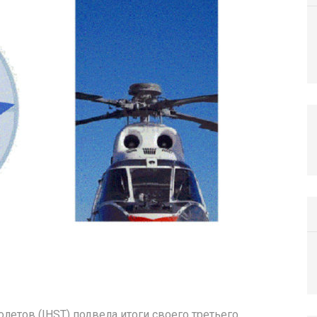
летов (IHST) подвела итоги своего третьего