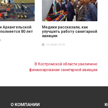
и Архангельской
Медики рассказали, как
полняется 80 лет
улучшить работу санитарной
авиации
8
29 МАЙ 2018
В Костромской области увеличено
финансирование санитарной авиации
О КОМПАНИИ
К