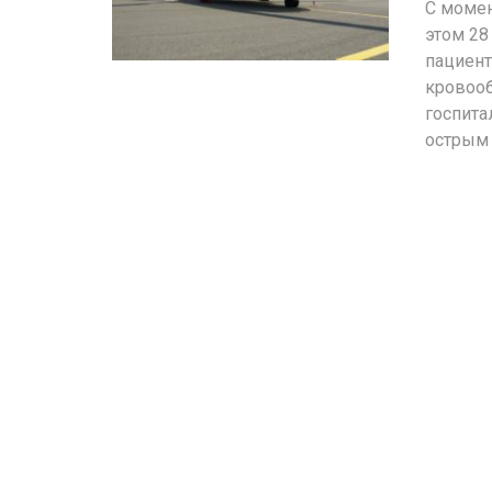
С момен
этом 28
пациент
кровооб
госпита
острым