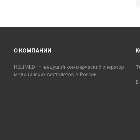
О КОМПАНИИ
К
HELIMED — ведущий коммерческий оператор
Т
медицинских вертолетов в России.
E