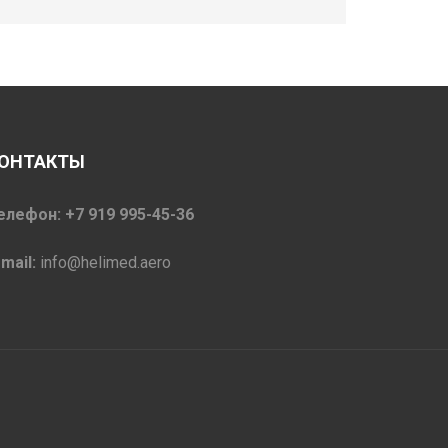
ОНТАКТЫ
елефон: +7 919 995-45-36
-mail:
info@helimed.aero