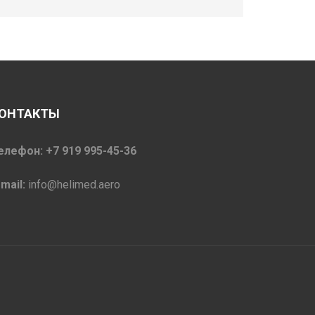
ОНТАКТЫ
елефон: +7 919 995-45-36
-mail:
info@helimed.aero