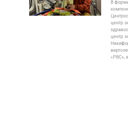
В форми
компоно
Центрос
центр э
здравоо
центр э
Никифор
вертоле
«РВС», 