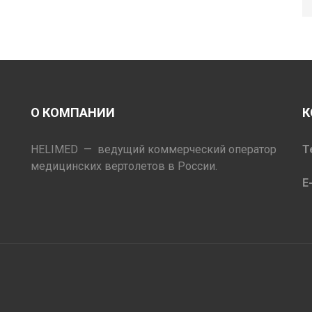
О КОМПАНИИ
К
HELIMED — ведущий коммерческий оператор
Т
медицинских вертолетов в России.
E