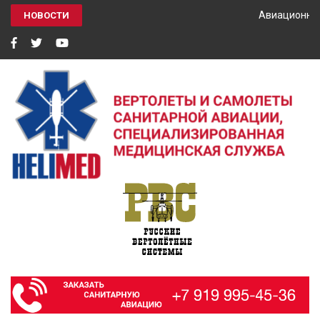
Авиационный
НОВОСТИ
HELIMED
Вертолеты и самолёты санитарной авиации, специализированная
медицинская служба