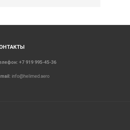
ОНТАКТЫ
елефон: +7 919 995-45-36
-mail:
info@helimed.aero