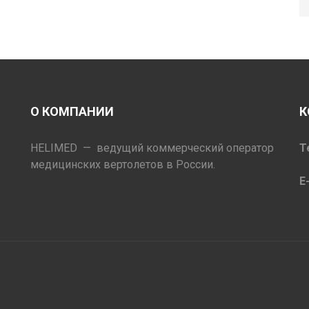
О КОМПАНИИ
К
HELIMED — ведущий коммерческий оператор
Т
медицинских вертолетов в России.
E