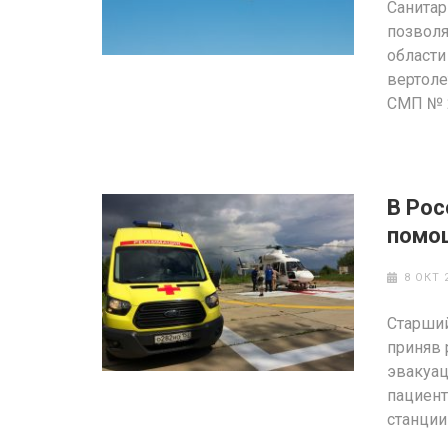
Санитар
позволя
области
вертоле
СМП № 
В Рос
помо
8 ОКТ 
Старши
приняв 
эвакуац
пациент
станции