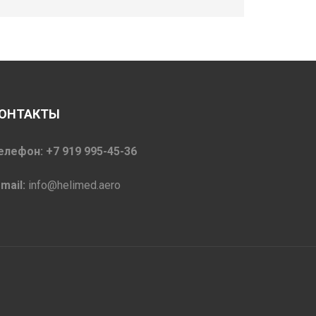
ОНТАКТЫ
елефон: +7 919 995-45-36
-mail:
info@helimed.aero