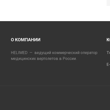
О КОМПАНИИ
К
HELIMED — ведущий коммерческий оператор
Т
медицинских вертолетов в России.
E