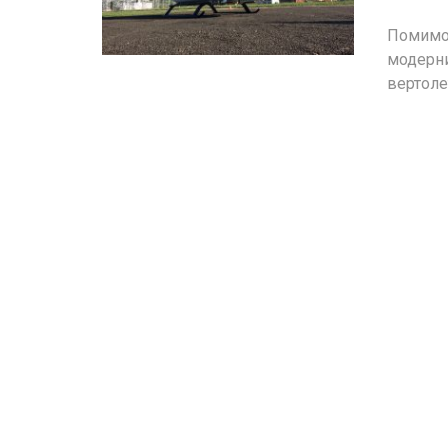
Помимо 
модерн
вертоле