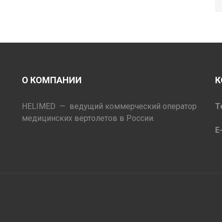
О КОМПАНИИ
К
HELIMED — ведущий коммерческий оператор
Т
медицинских вертолетов в России.
E