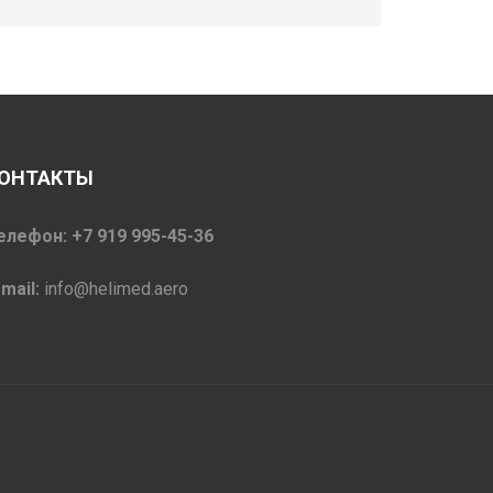
ОНТАКТЫ
елефон: +7 919 995-45-36
-mail:
info@helimed.aero