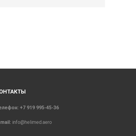
ОНТАКТЫ
елефон: +7 919 995-45-36
-mail:
info@helimed.aero