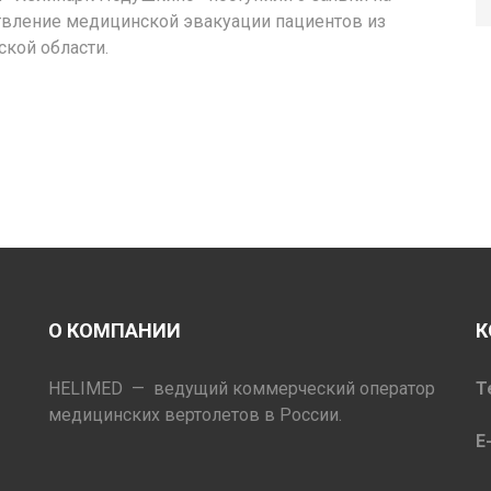
вление медицинской эвакуации пациентов из
кой области.
О КОМПАНИИ
К
HELIMED — ведущий коммерческий оператор
Т
медицинских вертолетов в России.
E