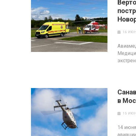
Верто
постр
Ново
16 ИЮН
Авиамед
Медицин
экстрен
Санав
в Мос
15 ИЮН
14 июня
авиации