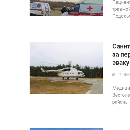
Пациент
травмой
Подольс
Санит
за пе
эваку
17 ИЮН
Медици
Вертоле
районы 