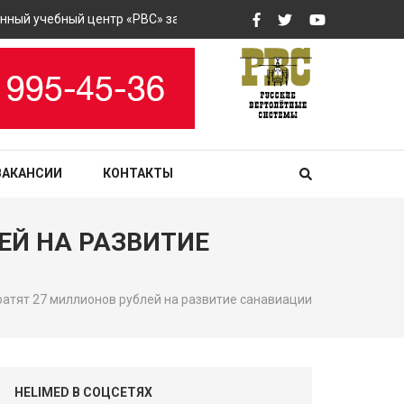
 учебный центр «РВС» закупит вертолетные тренажеры
Жа
ВАКАНСИИ
КОНТАКТЫ
ЛЕЙ НА РАЗВИТИЕ
тратят 27 миллионов рублей на развитие санавиации
HELIMED В СОЦСЕТЯХ