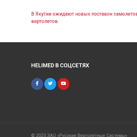
Навигация
В Якутии ожидают новых поставок самолето
по
вертолетов
записям
HELIMED В СОЦСЕТЯХ
© 2025 ЗАО «Русские Вертолетные Системы»