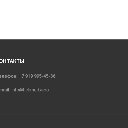
ОНТАКТЫ
елефон: +7 919 995-45-36
-mail:
info@helimed.aero