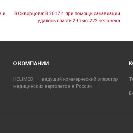
в и
В.Скворцова: В 2017 г. при помощи санавиации
удалось спасти 29 тыс. 272 человека
О КОМПАНИИ
К
HELIMED — ведущий коммерческий оператор
Т
медицинских вертолетов в России.
E